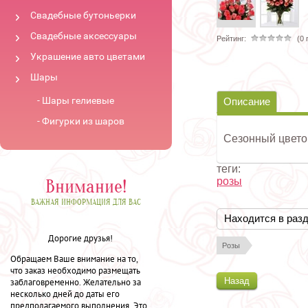
Свадебные бутоньерки
Свадебные аксессуары
Рейтинг:
(0 
Украшение авто цветами
Шары
Шары гелиевые
Описание
Фигурки из шаров
Сезонный цветок
теги:
розы
Внимание!
ВАЖНАЯ ИНФОРМАЦИЯ ДЛЯ ВАС
Находится в раз
Дорогие друзья!
Розы
Обращаем Ваше внимание на то,
что заказ необходимо размещать
Назад
заблаговременно. Желательно за
несколько дней до даты его
предполагаемого выполнения. Это