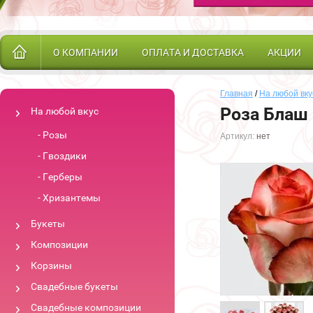
О КОМПАНИИ
ОПЛАТА И ДОСТАВКА
АКЦИИ
Главная
/
На любой вку
Роза Блаш 
На любой вкус
Розы
Артикул:
нет
Гвоздики
Герберы
Хризантемы
Букеты
Композиции
Корзины
Свадебные букеты
Свадебные композиции